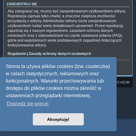
ZAREJESTRUJ SIĘ
Aby zalogować się, musisz być zarejestrowanym użytkownikiem witryny.
Rejestracja zajmuje tylko chwilę, a znacznie zwiększa możliwości
korzystania z witryny. Administrator witryny może zarejestrowanym
użytkownikom nadać wiele dodatkowych uprawnień. Przed rejestracją
zapoznaj się z naszym regulaminem, zasadami ochrony danych
osobowych oraz z odpowiedziami na często zadawane pytania (FAQ),
gdzie jest wyjaśnionych wiele podstawowych zagadnień dotyczących
funkcjonowania witryny.
Regulamin
|
Zasady ochrony danych osobowych
Strona ta używa plików cookies (tzw. ciasteczka)
Zarejestruj się
w celach statystycznych, reklamowych oraz
funkcjonalnych. Warunki przechowywania lub
Strona domowa
Forum Satedu
Strefa czasowa
UTC+02:00
dostępu do plików cookies można określić w
Technologię dostarcza
phpBB
® Forum Software © phpBB Limited
ustawieniach przeglądarki internetowej.
Polski pakiet językowy dostarcza
phpBB.pl
Dowiedz się więcej
Style: Multi Design by Joyce&Luna
phpBB
Zasady ochrony danych osobowych
|
Regulamin
Akceptuję!