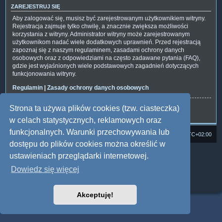
ZAREJESTRUJ SIĘ
Aby zalogować się, musisz być zarejestrowanym użytkownikiem witryny.
Rejestracja zajmuje tylko chwilę, a znacznie zwiększa możliwości
korzystania z witryny. Administrator witryny może zarejestrowanym
użytkownikom nadać wiele dodatkowych uprawnień. Przed rejestracją
zapoznaj się z naszym regulaminem, zasadami ochrony danych
osobowych oraz z odpowiedziami na często zadawane pytania (FAQ),
gdzie jest wyjaśnionych wiele podstawowych zagadnień dotyczących
funkcjonowania witryny.
Regulamin
|
Zasady ochrony danych osobowych
Strona ta używa plików cookies (tzw. ciasteczka)
Zarejestruj się
w celach statystycznych, reklamowych oraz
funkcjonalnych. Warunki przechowywania lub
Strona domowa
Forum Satedu
Strefa czasowa
UTC+02:00
dostępu do plików cookies można określić w
Technologię dostarcza
phpBB
® Forum Software © phpBB Limited
ustawieniach przeglądarki internetowej.
Polski pakiet językowy dostarcza
phpBB.pl
Dowiedz się więcej
Style: Multi Design by Joyce&Luna
phpBB
Zasady ochrony danych osobowych
|
Regulamin
Akceptuję!