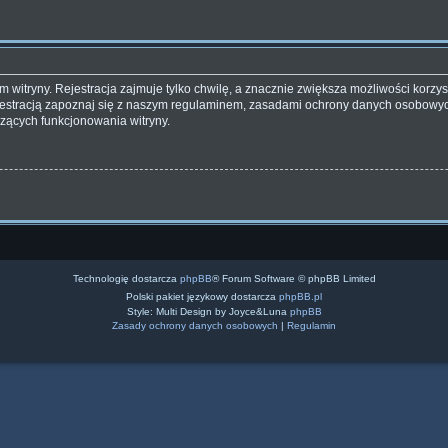
witryny. Rejestracja zajmuje tylko chwilę, a znacznie zwiększa możliwości korzyst
estracją zapoznaj się z naszym regulaminem, zasadami ochrony danych osobowyc
zących funkcjonowania witryny.
Technologię dostarcza
phpBB
® Forum Software © phpBB Limited
Polski pakiet językowy dostarcza
phpBB.pl
Style: Multi Design by Joyce&Luna
phpBB
Zasady ochrony danych osobowych
|
Regulamin