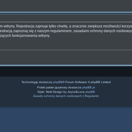
witryny. Rejestracja zajmuje tylko chwilę, a znacznie zwiększa możliwości korzyst
estracją zapoznaj się z naszym regulaminem, zasadami ochrony danych osobowyc
zących funkcjonowania witryny.
Technologię dostarcza
phpBB
® Forum Software © phpBB Limited
Polski pakiet językowy dostarcza
phpBB.pl
Style: Multi Design by Joyce&Luna
phpBB
Zasady ochrony danych osobowych
|
Regulamin