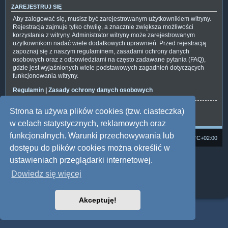
ZAREJESTRUJ SIĘ
Aby zalogować się, musisz być zarejestrowanym użytkownikiem witryny.
Rejestracja zajmuje tylko chwilę, a znacznie zwiększa możliwości
korzystania z witryny. Administrator witryny może zarejestrowanym
użytkownikom nadać wiele dodatkowych uprawnień. Przed rejestracją
zapoznaj się z naszym regulaminem, zasadami ochrony danych
osobowych oraz z odpowiedziami na często zadawane pytania (FAQ),
gdzie jest wyjaśnionych wiele podstawowych zagadnień dotyczących
funkcjonowania witryny.
Regulamin
|
Zasady ochrony danych osobowych
Strona ta używa plików cookies (tzw. ciasteczka)
Zarejestruj się
w celach statystycznych, reklamowych oraz
funkcjonalnych. Warunki przechowywania lub
Strona domowa
Forum Satedu
Strefa czasowa
UTC+02:00
dostępu do plików cookies można określić w
Technologię dostarcza
phpBB
® Forum Software © phpBB Limited
ustawieniach przeglądarki internetowej.
Polski pakiet językowy dostarcza
phpBB.pl
Dowiedz się więcej
Style: Multi Design by Joyce&Luna
phpBB
Zasady ochrony danych osobowych
|
Regulamin
Akceptuję!