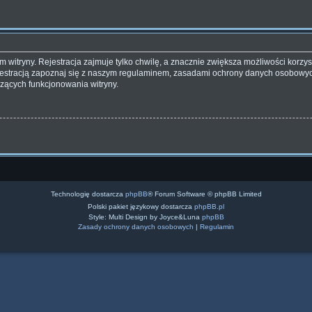
witryny. Rejestracja zajmuje tylko chwilę, a znacznie zwiększa możliwości korzyst
estracją zapoznaj się z naszym regulaminem, zasadami ochrony danych osobowyc
zących funkcjonowania witryny.
Technologię dostarcza
phpBB
® Forum Software © phpBB Limited
Polski pakiet językowy dostarcza
phpBB.pl
Style: Multi Design by Joyce&Luna
phpBB
Zasady ochrony danych osobowych
|
Regulamin